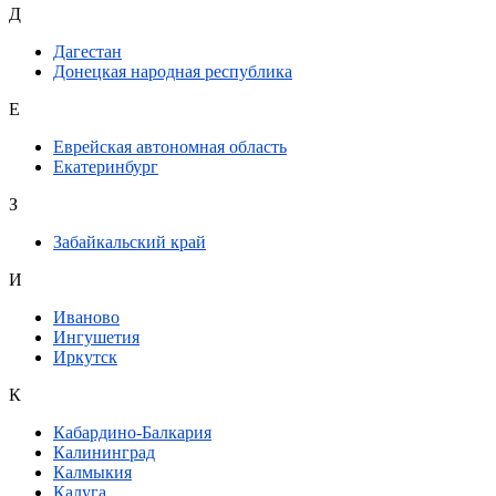
Д
Дагестан
Донецкая народная республика
Е
Еврейская автономная область
Екатеринбург
З
Забайкальский край
И
Иваново
Ингушетия
Иркутск
К
Кабардино-Балкария
Калининград
Калмыкия
Калуга