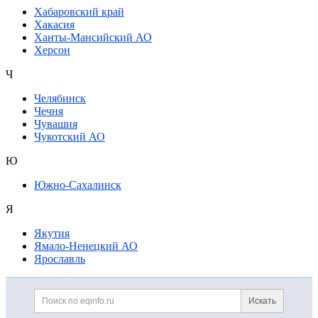
Хабаровский край
Хакасия
Ханты-Мансийский АО
Херсон
Ч
Челябинск
Чечня
Чувашия
Чукотский АО
Ю
Южно-Сахалинск
Я
Якутия
Ямало-Ненецкий АО
Ярославль
Дополнительная информация
Поиск по сайту и ссылк
Искать