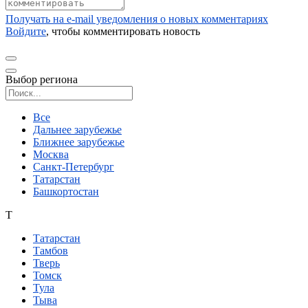
Получать на e‑mail уведомления о новых комментариях
Войдите
, чтобы комментировать новость
Выбор региона
Поиск региона
Все
Дальнее зарубежье
Ближнее зарубежье
Москва
Санкт-Петербург
Татарстан
Башкортостан
Т
Татарстан
Тамбов
Тверь
Томск
Тула
Тыва