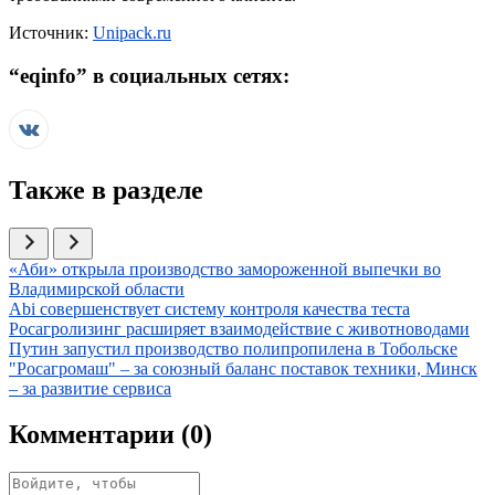
Источник:
Unipack.ru
“
eqinfo
” в социальных сетях:
Также в разделе
Иллюстрация новости
«Аби» открыла производство замороженной выпечки во
Владимирской области
Иллюстрация новости
Abi совершенствует систему контроля качества теста
Иллюстрация новости
Росагролизинг расширяет взаимодействие с животноводами
Иллюстрация новости
Путин запустил производство полипропилена в Тобольске
Иллюстрация новости
"Росагромаш" – за союзный баланс поставок техники, Минск
– за развитие сервиса
Комментарии (
0
)