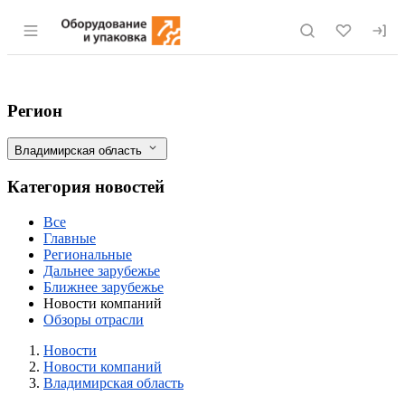
Раздел навигации по сайту eqinfo.ru
"Ай-Пласт" запустил термопластавтома
Фильтры
Регион
Владимирская область
Категория новостей
Все
Главные
Региональные
Дальнее зарубежье
Ближнее зарубежье
Новости компаний
Обзоры отрасли
Новости
Разделы
Новости
Новости компаний
Владимирская область