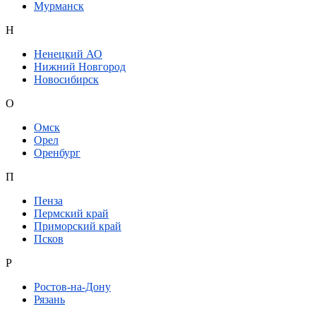
Мурманск
Н
Ненецкий АО
Нижний Новгород
Новосибирск
О
Омск
Орел
Оренбург
П
Пенза
Пермский край
Приморский край
Псков
Р
Ростов-на-Дону
Рязань