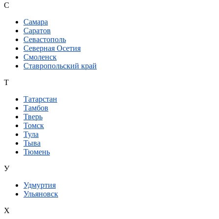
С
Самара
Саратов
Севастополь
Северная Осетия
Смоленск
Ставропольский край
Т
Татарстан
Тамбов
Тверь
Томск
Тула
Тыва
Тюмень
У
Удмуртия
Ульяновск
Х