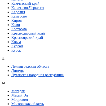
Камчатский край
Карачаево-Черкесия
Карелия
Кемерово
Киров
Коми
Кострома
Краснодарский край
Красноярский край
Крым
Курган
Курск
Л
Ленинградская область
Липецк
Луганская народная республика
М
Магадан
Марий Эл
Мордовия
Московская область